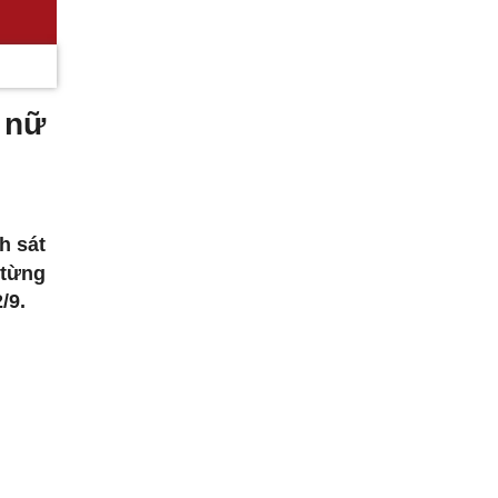
 nữ
h sát
 từng
/9.