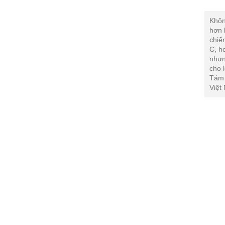
Khôn
hơn 
chiế
C, h
nhưn
cho 
Tám 
Việt