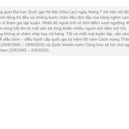
g gian Đại học Quốc gia Hà Nội (Hòa Lạc) ngày tháng 7 trở nên sôi đ
bởi tiếng hô đều và những bước chân đều tăm tắp của hàng nghìn cán
n sĩ tham gia tập luyện. Nhiệt độ ngoài trời có thời điểm vượt ngưỡng 4
ơi nóng hắt lên từ mặt sân bê tông khiến nhiều người ướt đẫm mồ hôi,
g không ai chậm nhịp hay rời hàng. Tất cả miệt mài luyện tập, sẵn sà
lễ diễu binh – diễu hành cấp quốc gia kỷ niệm 80 năm Cách mạng Thá
(19/8/1945 – 19/8/2025) và Quốc khánh nước Cộng hòa xã hội chủ ng
 Nam (2/9/1945 – 2/9/2025).