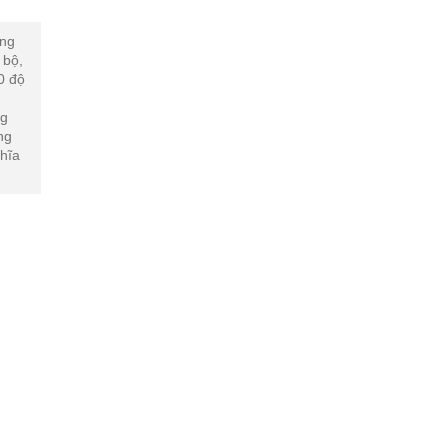
ộng
 bộ,
0 độ
ng
ng
hĩa