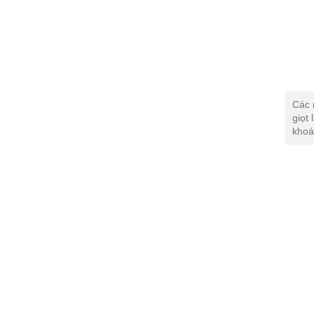
Các 
giọt
khoá