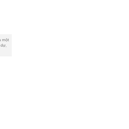
à một
 dự,