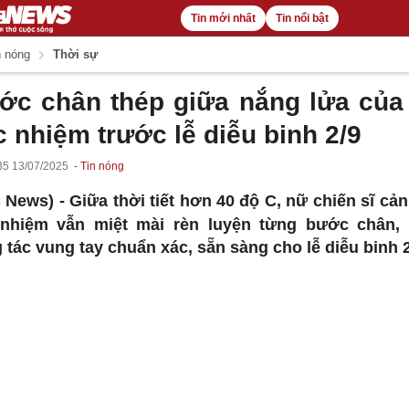
Tin mới nhất
Tin nổi bật
 nóng
Thời sự
ớc chân thép giữa nắng lửa của
 nhiệm trước lễ diễu binh 2/9
35 13/07/2025
Tin nóng
 News) -
Giữa thời tiết hơn 40 độ C, nữ chiến sĩ cản
nhiệm vẫn miệt mài rèn luyện từng bước chân,
 tác vung tay chuẩn xác, sẵn sàng cho lễ diễu binh 2