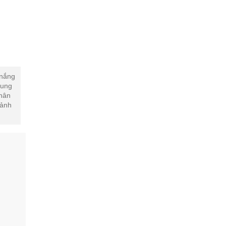
 nắng
vung
nhân
cảnh