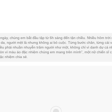
 ngày, chúng em bắt đầu tập từ 6h sáng đến tận chiều. Nhiều hôm trời
 da, người mệt lả nhưng không ai bỏ cuộc. Từng bước chân, từng cái 
đều phải nhuần nhuyễn trăm người như một, không chỉ vì danh dự cá 
òn vì màu áo đặc nhiệm chúng em mang trên mình”, một nữ chiến sĩ 
đặc nhiệm chia sẻ.