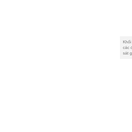
Khối
các 
sát 