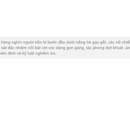
 hàng nghìn người bền bỉ bước đều dưới nắng hè gay gắt, các nữ chiế
 sát đặc nhiệm nổi bật với vóc dáng gọn gàng, tác phong dứt khoát, á
kiên định và kỷ luật nghiêm túc.