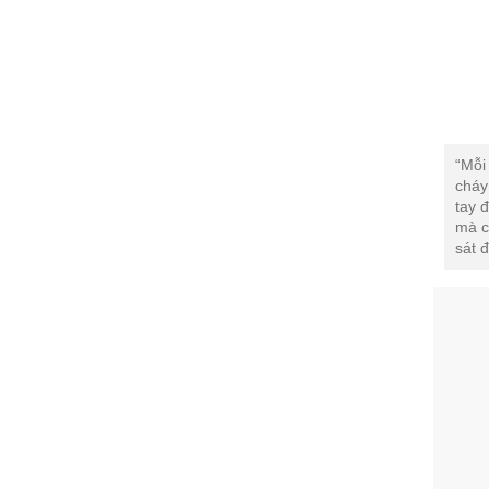
“Mỗi
cháy
tay 
mà c
sát 