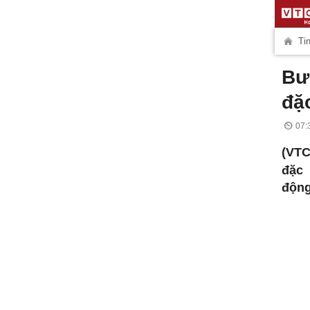
Tin
Bư
đặc
07:
(VTC
đặc 
động