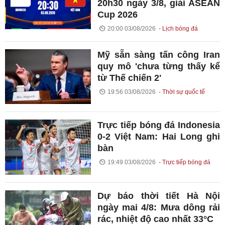
20h30 ngày 3/8, giải ASEAN
Cup 2026
20:00 03/08/2026
Lịch bóng đá
Mỹ sẵn sàng tấn công Iran
quy mô 'chưa từng thấy kể
từ Thế chiến 2'
19:56 03/08/2026
Thời sự quốc tế
Trực tiếp bóng đá Indonesia
0-2 Việt Nam: Hai Long ghi
bàn
19:49 03/08/2026
Trực tiếp bóng đá
Dự báo thời tiết Hà Nội
ngày mai 4/8: Mưa dông rải
rác, nhiệt độ cao nhất 33°C