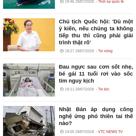
19:46 29/07/2026
Thời sự quốc tế
Chủ tịch Quốc hội: 'Dù một
ý kiến, nếu chúng ta không
tiếp thu thì cũng phải giải
trình thật rõ'
19:27 29/07/2026
Tin nóng
Đau ngực sau cơn sốt nhẹ,
bé gái 11 tuổi rơi vào sốc
tim nguy kịch
19:11 29/07/2026
Tin tức
Nhật Bản áp dụng công
nghệ ứng phó thiên tai thế
nào?
19:05 29/07/2026
VTC NEWS TV