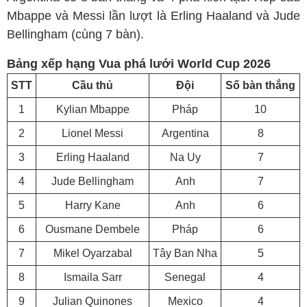
Mbappe và Messi lần lượt là Erling Haaland và Jude
Bellingham (cùng 7 bàn).
Bảng xếp hạng Vua phá lưới World Cup 2026
STT
Cầu thủ
Đội
Số bàn thắng
1
Kylian Mbappe
Pháp
10
2
Lionel Messi
Argentina
8
3
Erling Haaland
Na Uy
7
4
Jude Bellingham
Anh
7
5
Harry Kane
Anh
6
6
Ousmane Dembele
Pháp
6
7
Mikel Oyarzabal
Tây Ban Nha
5
8
Ismaila Sarr
Senegal
4
9
Julian Quinones
Mexico
4