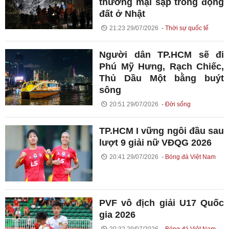
thương mại sập trong động
đất ở Nhật
21:23 29/07/2026
Thời sự quốc tế
Người dân TP.HCM sẽ đi
Phú Mỹ Hưng, Rạch Chiếc,
Thủ Dầu Một bằng buýt
sông
20:51 29/07/2026
Đời sống
TP.HCM I vững ngôi đầu sau
lượt 9 giải nữ VĐQG 2026
20:41 29/07/2026
Bóng đá Việt Nam
PVF vô địch giải U17 Quốc
gia 2026
20:32 29/07/2026
Bóng đá Việt Nam