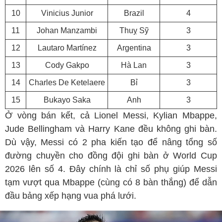
10
Vinicius Junior
Brazil
4
11
Johan Manzambi
Thuỵ Sỹ
3
12
Lautaro Martínez
Argentina
3
13
Cody Gakpo
Hà Lan
3
14
Charles De Ketelaere
Bỉ
3
15
Bukayo Saka
Anh
3
Ở vòng bán kết, cả Lionel Messi, Kylian Mbappe,
Jude Bellingham và Harry Kane đều không ghi bàn.
Dù vậy, Messi có 2 pha kiến tạo để nâng tổng số
đường chuyền cho đồng đội ghi bàn ở World Cup
2026 lên số 4. Đây chính là chỉ số phụ giúp Messi
tạm vượt qua Mbappe (cùng có 8 bàn thắng) để dẫn
đầu bảng xếp hạng vua phá lưới.