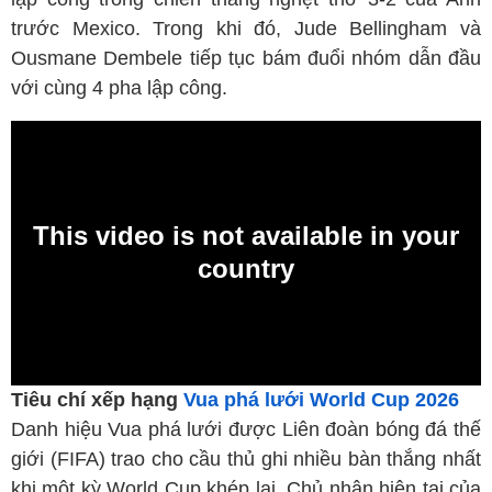
trước Mexico. Trong khi đó, Jude Bellingham và
Ousmane Dembele tiếp tục bám đuổi nhóm dẫn đầu
với cùng 4 pha lập công.
Tiêu chí xếp hạng
Vua phá lưới World Cup 2026
Danh hiệu Vua phá lưới được Liên đoàn bóng đá thế
giới (FIFA) trao cho cầu thủ ghi nhiều bàn thắng nhất
khi một kỳ World Cup khép lại. Chủ nhân hiện tại của