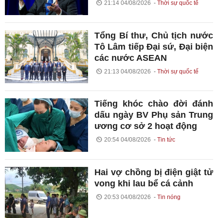
21:14 04/08/2026
Thời sự quốc tế
Tổng Bí thư, Chủ tịch nước
Tô Lâm tiếp Đại sứ, Đại biện
các nước ASEAN
21:13 04/08/2026
Thời sự quốc tế
Tiếng khóc chào đời đánh
dấu ngày BV Phụ sản Trung
ương cơ sở 2 hoạt động
20:54 04/08/2026
Tin tức
Hai vợ chồng bị điện giật tử
vong khi lau bể cá cảnh
20:53 04/08/2026
Tin nóng