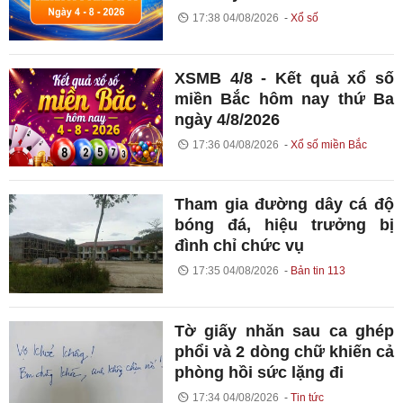
17:38 04/08/2026
Xổ số
XSMB 4/8 - Kết quả xổ số
miền Bắc hôm nay thứ Ba
ngày 4/8/2026
17:36 04/08/2026
Xổ số miền Bắc
Tham gia đường dây cá độ
bóng đá, hiệu trưởng bị
đình chỉ chức vụ
17:35 04/08/2026
Bản tin 113
Tờ giấy nhăn sau ca ghép
phổi và 2 dòng chữ khiến cả
phòng hồi sức lặng đi
17:34 04/08/2026
Tin tức