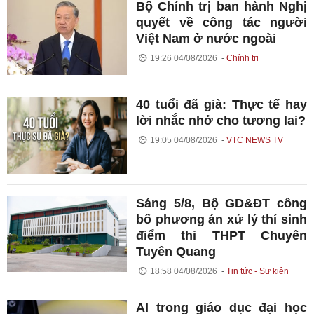
Bộ Chính trị ban hành Nghị
quyết về công tác người
Việt Nam ở nước ngoài
19:26 04/08/2026
Chính trị
40 tuổi đã già: Thực tế hay
lời nhắc nhở cho tương lai?
19:05 04/08/2026
VTC NEWS TV
Sáng 5/8, Bộ GD&ĐT công
bố phương án xử lý thí sinh
điểm thi THPT Chuyên
Tuyên Quang
18:58 04/08/2026
Tin tức - Sự kiện
AI trong giáo dục đại học