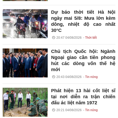
Dự báo thời tiết Hà Nội
ngày mai 5/8: Mưa lớn kèm
dông, nhiệt độ cao nhất
30°C
20:47 04/08/2026
Thời tiết
Chủ tịch Quốc hội: Ngành
Ngoại giao cần tiên phong
hút các dòng vốn thế hệ
mới
20:43 04/08/2026
Tin nóng
Phát hiện 13 hài cốt liệt sĩ
tại nơi diễn ra trận chiến
đấu ác liệt năm 1972
20:21 04/08/2026
Tin nóng